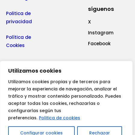
síguenos
Politica de
privacidad
X
Instagram
Política de
Facebook
Cookies
Utilizamos cookies
Utilizamos cookies propias y de terceros para
mejorar la experiencia de navegación, analizar el
llámanos
tráfico y mostrar contenido personalizado. Puedes
+34 965 68 24 47
aceptar todas las cookies, rechazarlas o
envia un email
configurarlas según tus
info@crea2.es
preferencias.
Politica de cookies
nuestro estudio
Configurar cookies
Rechazar
C/ Juan Negrín, 35 - Elche Parque Empresarial