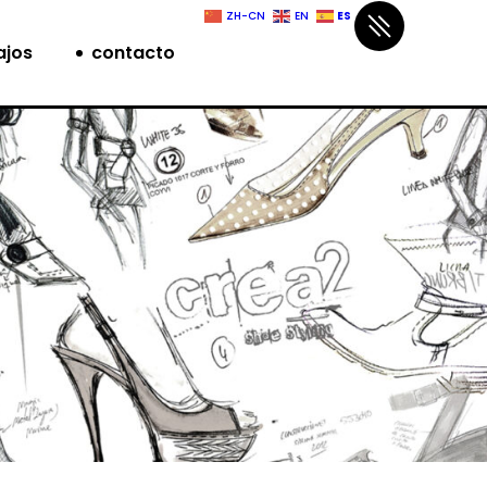
ES
ZH-CN
EN
ajos
contacto