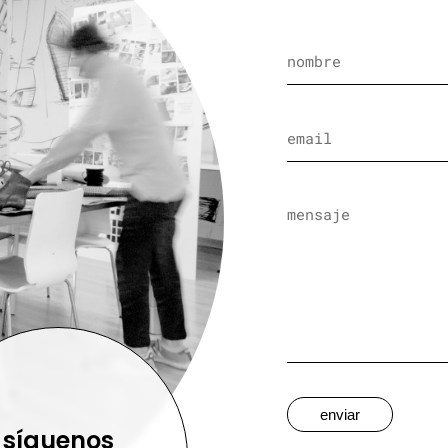
enviar
síguenos